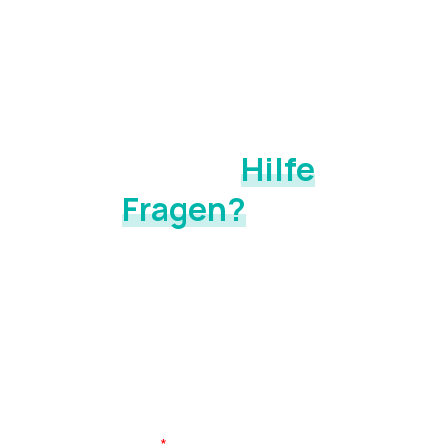
KONTAKT
Sie benötigen
Hilfe
oder
haben
Fragen?
Wir finden die Ursache. In 15 Minuten klären wir, was Ihr
Körper nachts wirklich braucht und welche Lösung zu
Ihnen passt. In der Ausstellung oder bei Ihnen zuhause
vor Ort.
Vor-/Nachname