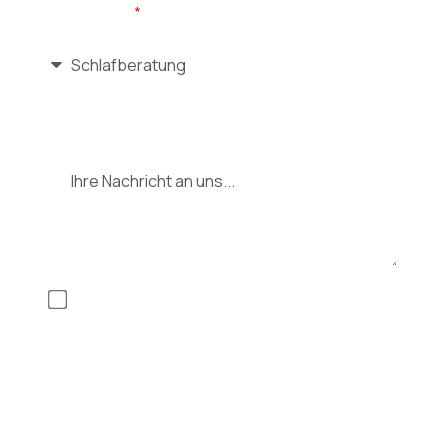
Ihr Anliegen
Nachricht
Mit Anklicken des Buttons „Anfrage absenden“
erklären Sie sich mit der Erhebung, Speicherung
und Nutzung der im Formular eingegebenen
Daten zum Zweck der Kontaktaufnahme
einverstanden. Diese Einwilligung kann jederzeit
mit Wirkung für die Zukunft durch Senden einer