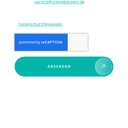
Email an
service@schwebewerk.de
widerrufen
werden. Weitere Hinweise zum Umgang mit Ihren
Daten finden Sie in unseren
Datenschutzhinweisen.
ABSENDEN
+49 (0) 2762 41996 – 0
service@schwebewerk.de
Am Daßenborn 1, 57482 Wenden, DE