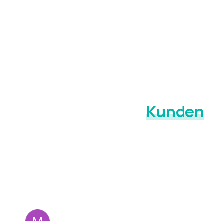
KUNDENSTIMMEN
Das sagen unsere
Kunden
über Schwebewerk®
Lesen Sie, was Kundinnen und Kunden über Beratung,
Service und Schlafqualität mit Schwebewerk berichten.
Sophia L.v