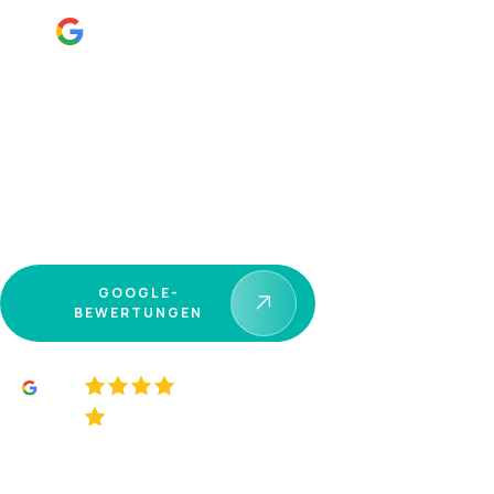
Verifizierte Bewertung
GOOGLE-
BEWERTUNGEN
5.0
Über 10.000 Kunden, die gesund &
sicher schlafen.