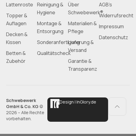
Lattenroste
Reinigung &
Über
AGB’s
Hygiene
Schwebewerk®
Topper &
Widerrufsrecht
Auflagen
Montage &
Materialien &
Impressum
Entsorgung
Pflege
Decken &
Datenschutz
Kissen
Sonderanfertigung
Lieferung &
Versand
Betten &
Qualitätscheck
Zubehör
Garantie &
Transparenz
Schwebewerk
Design | InGlory.de
GmbH & Co. KG
©
2026 – Alle Rechte
vorbehalten.