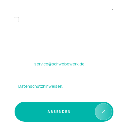
Mit Anklicken des Buttons „Anfrage absenden“
erklären Sie sich mit der Erhebung, Speicherung
und Nutzung der im Formular eingegebenen
Daten zum Zweck der Kontaktaufnahme
einverstanden. Diese Einwilligung kann jederzeit
mit Wirkung für die Zukunft durch Senden einer
Email an
service@schwebewerk.de
widerrufen
werden. Weitere Hinweise zum Umgang mit Ihren
Daten finden Sie in unseren
Datenschutzhinweisen.
ABSENDEN