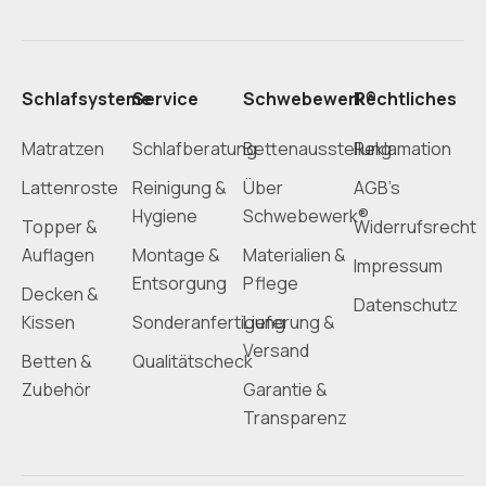
Schlafsysteme
Service
Schwebewerk®
Rechtliches
Matratzen
Schlafberatung
Bettenausstellung
Reklamation
Lattenroste
Reinigung &
Über
AGB’s
Hygiene
Schwebewerk®
Topper &
Widerrufsrecht
Auflagen
Montage &
Materialien &
Impressum
Entsorgung
Pflege
Decken &
Datenschutz
Kissen
Sonderanfertigung
Lieferung &
Versand
Betten &
Qualitätscheck
Zubehör
Garantie &
Transparenz