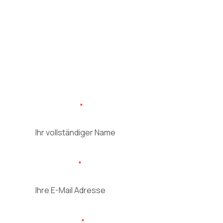
Wir finden die Ursache. In 15 Minuten klären wir, was Ihr
Körper nachts wirklich braucht und welche Lösung zu
Ihnen passt. In der Ausstellung oder bei Ihnen zuhause
vor Ort.
Vor-/Nachname
E-Mail Adresse
Telefonnummer