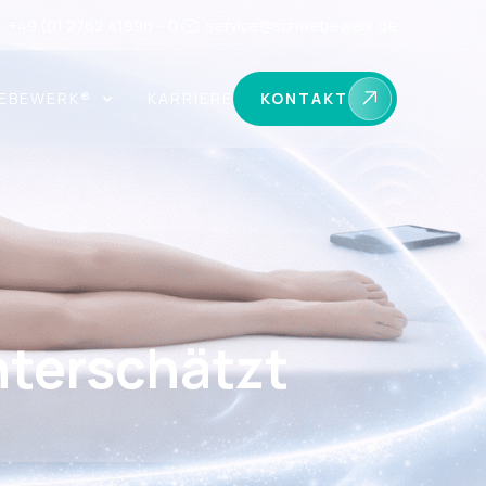
+49 (0) 2762 41996 – 0
service@schwebewerk.de
EBEWERK®
KARRIERE
KONTAKT
nterschätzt