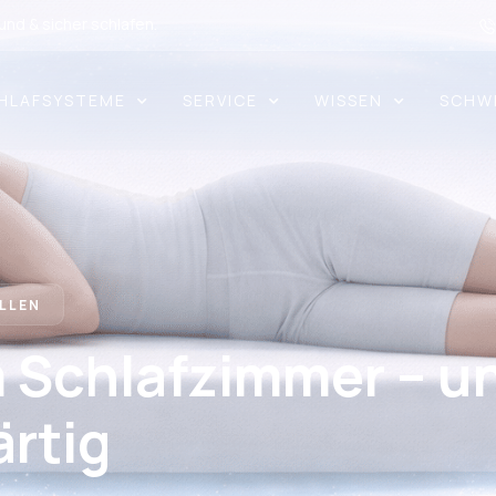
nd & sicher schlafen.
HLAFSYSTEME
SERVICE
WISSEN
SCHW
LLEN
 Schlafzimmer – u
rtig