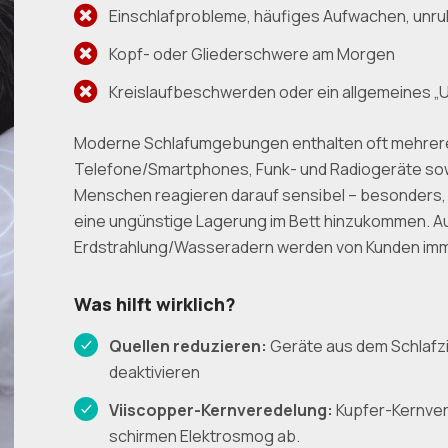
Einschlafprobleme, häufiges Aufwachen, unru
Kopf- oder Gliederschwere am Morgen
Kreislaufbeschwerden oder ein allgemeines „
Moderne Schlafumgebungen enthalten oft mehrere 
Telefone/Smartphones, Funk- und Radiogeräte sowi
Menschen reagieren darauf sensibel – besonders,
eine ungünstige Lagerung im Bett hinzukommen. 
Erdstrahlung/Wasseradern werden von Kunden imm
Was hilft wirklich?
Quellen reduzieren:
Geräte aus dem Schlafz
deaktivieren
Viiscopper-Kernveredelung:
Kupfer-Kernver
schirmen Elektrosmog ab.