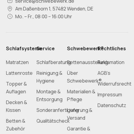
service@schwebewerk.de
Am Daßenborn 1, 57482 Wenden, DE
Mo. – Fr., 08:00 – 16:00 Uhr
Schlafsysteme
Service
Schwebewerk®
Rechtliches
Matratzen
Schlafberatung
Bettenausstellung
Reklamation
Lattenroste
Reinigung &
Über
AGB’s
Hygiene
Schwebewerk®
Topper &
Widerrufsrecht
Auflagen
Montage &
Materialien &
Impressum
Entsorgung
Pflege
Decken &
Datenschutz
Kissen
Sonderanfertigung
Lieferung &
Versand
Betten &
Qualitätscheck
Zubehör
Garantie &