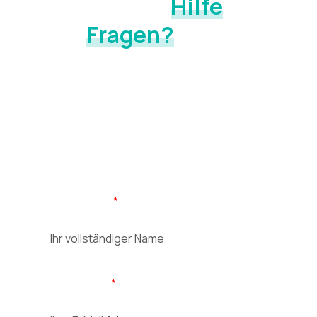
Sie benötigen
Hilfe
oder
haben
Fragen?
Wir finden die Ursache. In 15 Minuten klären wir, was Ihr
Körper nachts wirklich braucht und welche Lösung zu
Ihnen passt. In der Ausstellung oder bei Ihnen zuhause
vor Ort.
Vor-/Nachname
E-Mail Adresse