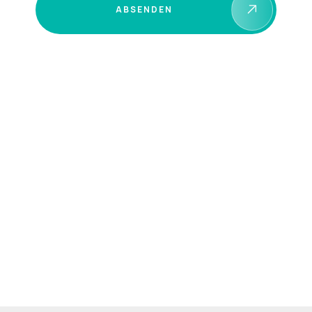
ABSENDEN
+49 (0) 2762 41996 – 0
service@schwebewerk.de
Am Daßenborn 1, 57482 Wenden, DE
Mo. – Fr., 08:00 – 16:00 Uhr