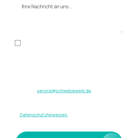
Mit Anklicken des Buttons „Anfrage absenden“
erklären Sie sich mit der Erhebung, Speicherung
und Nutzung der im Formular eingegebenen
Daten zum Zweck der Kontaktaufnahme
einverstanden. Diese Einwilligung kann jederzeit
mit Wirkung für die Zukunft durch Senden einer
Email an
service@schwebewerk.de
widerrufen
werden. Weitere Hinweise zum Umgang mit Ihren
Daten finden Sie in unseren
Datenschutzhinweisen.