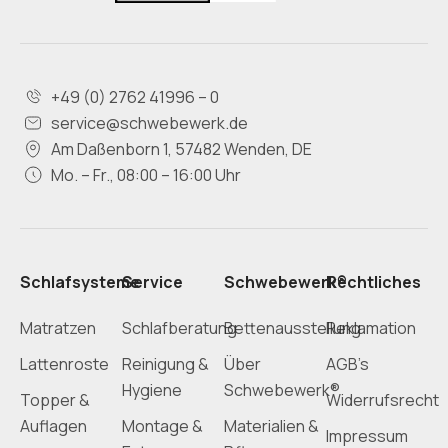
+49 (0) 2762 41996 – 0
service@schwebewerk.de
Am Daßenborn 1, 57482 Wenden, DE
Mo. – Fr., 08:00 – 16:00 Uhr
Schlafsysteme
Service
Schwebewerk®
Rechtliches
Matratzen
Schlafberatung
Bettenausstellung
Reklamation
Lattenroste
Reinigung &
Über
AGB’s
Hygiene
Schwebewerk®
Topper &
Widerrufsrecht
Auflagen
Montage &
Materialien &
Impressum