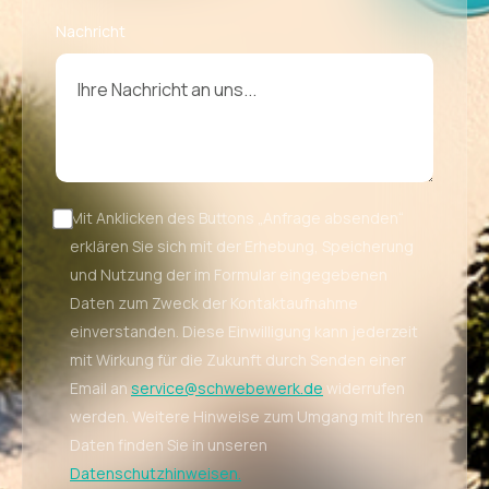
Nachricht
Mit Anklicken des Buttons „Anfrage absenden“
erklären Sie sich mit der Erhebung, Speicherung
und Nutzung der im Formular eingegebenen
Daten zum Zweck der Kontaktaufnahme
einverstanden. Diese Einwilligung kann jederzeit
mit Wirkung für die Zukunft durch Senden einer
Email an
service@schwebewerk.de
widerrufen
werden. Weitere Hinweise zum Umgang mit Ihren
Daten finden Sie in unseren
Datenschutzhinweisen.