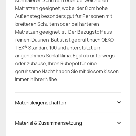
schmaleren Schultern oder bei weicheren
Matratzen geeignet, wobei der 8 cm hohe
Außensteg besonders gut für Personen mit
breiteren Schultern oder bei härteren
Matratzen geeignet ist. Der Bezugstoff aus
feinem Daunen-Batist ist geprüft nach OEKO-
TEX® Standard 100 und unterstützt ein
angenehmes Schlafklima. Egal ob unterwegs
oder zuhause, Ihren Ruhepol für eine
geruhsame Nacht haben Sie mit diesem Kissen
immer in Ihrer Nähe.
Materialeigenschaften
Material & Zusammensetzung