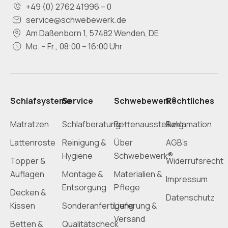
+49 (0) 2762 41996 – 0
service@schwebewerk.de
Am Daßenborn 1, 57482 Wenden, DE
Mo. – Fr., 08:00 – 16:00 Uhr
Schlafsysteme
Service
Schwebewerk®
Rechtliches
Matratzen
Schlafberatung
Bettenausstellung
Reklamation
Lattenroste
Reinigung &
Über
AGB’s
Hygiene
Schwebewerk®
Topper &
Widerrufsrecht
Auflagen
Montage &
Materialien &
Impressum
Entsorgung
Pflege
Decken &
Datenschutz
Kissen
Sonderanfertigung
Lieferung &
Versand
Betten &
Qualitätscheck