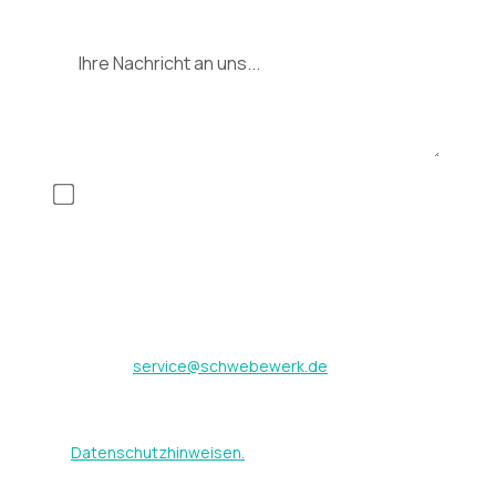
Nachricht
Mit Anklicken des Buttons „Anfrage absenden“
erklären Sie sich mit der Erhebung, Speicherung
und Nutzung der im Formular eingegebenen
Daten zum Zweck der Kontaktaufnahme
einverstanden. Diese Einwilligung kann jederzeit
mit Wirkung für die Zukunft durch Senden einer
Email an
service@schwebewerk.de
widerrufen
werden. Weitere Hinweise zum Umgang mit Ihren
Daten finden Sie in unseren
Datenschutzhinweisen.