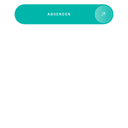
ABSENDEN
+49 (0) 2762 41996 – 0
service@schwebewerk.de
Am Daßenborn 1, 57482 Wenden, DE
Mo. – Fr., 08:00 – 16:00 Uhr