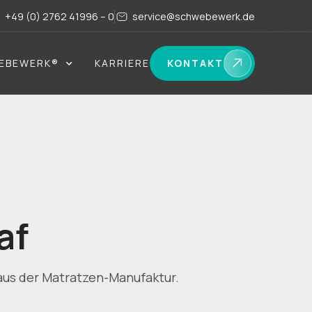
+49 (0) 2762 41996 – 0
service@schwebewerk.de
EBEWERK®
KARRIERE
KONTAKT
af
 aus der Matratzen-Manufaktur.