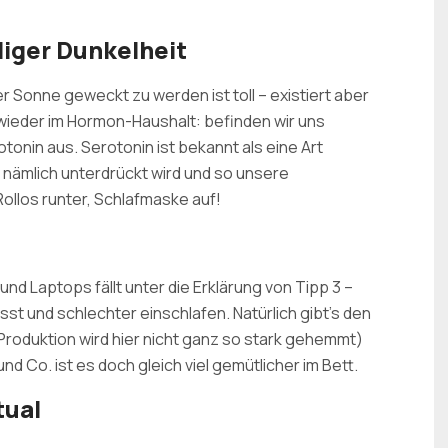
lliger Dunkelheit
er Sonne geweckt zu werden ist toll – existiert aber
gt wieder im Hormon-Haushalt: befinden wir uns
tonin aus. Serotonin ist bekannt als eine Art
nämlich unterdrückt wird und so unsere
Rollos runter, Schlafmaske auf!
nd Laptops fällt unter die Erklärung von Tipp 3 –
sst und schlechter einschlafen. Natürlich gibt’s den
-Produktion wird hier nicht ganz so stark gehemmt)
und Co. ist es doch gleich viel gemütlicher im Bett.
tual