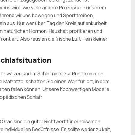
hmus wird, wie viele andere Prozesse in unserem
hrend wir uns bewegen und Sport treiben,
n aus. Nur wer über Tag den Kreislauf ankurbelt
m natürlichen Hormon-Haushalt profitieren und
tiert. Also raus an die frische Luft – ein kleiner
Schlafsituation
 her wälzen und im Schlaf nicht zur Ruhe kommen.
e Matratze, schaffen Sie einen Wohlfühlort, in dem
welten fallen können. Unsere hochwertigen Modelle
hopädischen Schlaf:
Grad sind ein guter Richtwert für erholsamen
hre individuellen Bedürfnisse. Es sollte weder zu kalt,