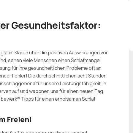
ter Gesundheitsfaktor:
gst im Klaren über die positiven Auswirkungen von
ind, sehen viele Menschen einen Schlafmangel
sung für Ihre gesundheitlichen Probleme oft an
ender Fehler! Die durchschnittlichen acht Stunden
 ausschlaggebend für unsere Leistungsfähigkeit, in
erven auf und wappnen uns für einen neuen Tag.
bewerk® Tipps für einen erholsamen Schlaf
im Freien!
inden Sie? Zugegeben, es klingt zunächst